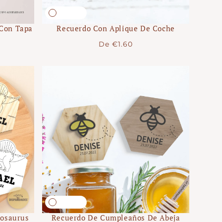
 Con Tapa
Recuerdo Con Aplique De Coche
Precio
De
€1.60
regular
nosaurus
Recuerdo De Cumpleaños De Abeja