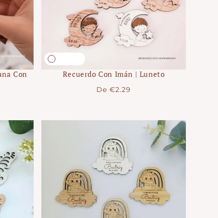
ana Con
Recuerdo Con Imán | Luneto
Precio
De
€2.29
regular