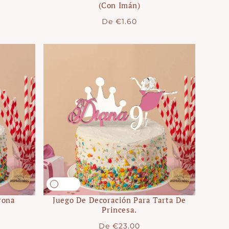
(con Imán)
Precio
De
€1.60
regular
rona
Juego De Decoración Para Tarta De
Princesa.
Precio
De
€23.00