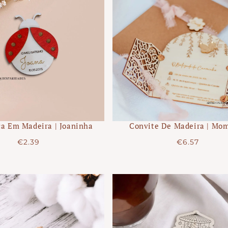
L
A
C
I
Ó
a Em Madeira | Joaninha
Convite De Madeira | Mo
Precio
Precio
€2.39
€6.57
N
regular
regular
: