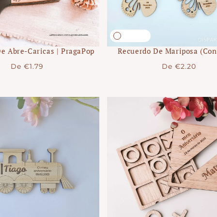
e Abre-Caricas | PragaPop
Recuerdo De Mariposa (con
Precio
Precio
De
€1.79
De
€2.20
regular
regular