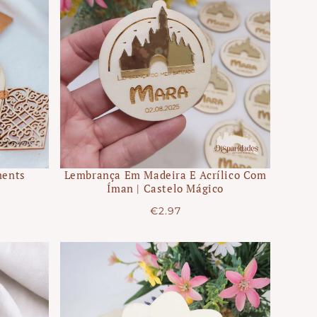
ments
Lembrança Em Madeira E Acrílico Com
Íman | Castelo Mágico
Precio
€2.97
regular