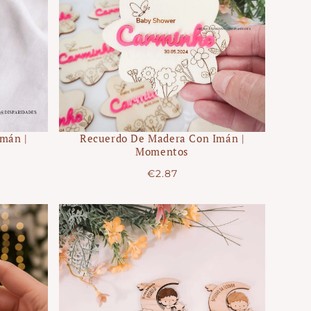
mán |
Recuerdo De Madera Con Imán |
Momentos
Precio
€2.87
regular