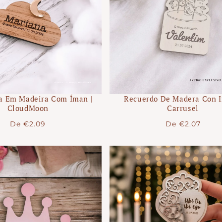
a Em Madeira Com Íman |
Recuerdo De Madera Con I
CloudMoon
Carrusel
Precio
Precio
De
€2.09
De
€2.07
regular
regular