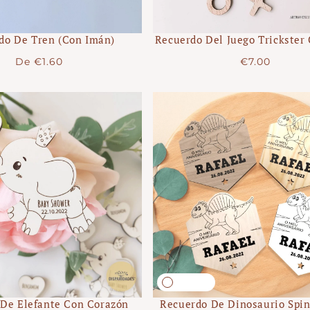
do De Tren (con Imán)
Recuerdo Del Juego Trickster
Precio
Precio
De
€1.60
€7.00
regular
regular
De Elefante Con Corazón
Recuerdo De Dinosaurio Spi