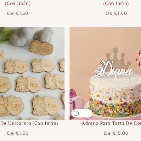
(con Imán)
(con Imán)
Precio
Precio
De
€1.50
De
€1.60
regular
regular
 De Unicornio (con Imán)
Adorno Para Tarta De Co
Precio
Precio
De
€1.60
De
€15.00
regular
regular