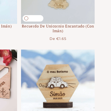
 Imán)
Recuerdo De Unicornio Encantado (con
Imán)
Precio
De
€1.65
regular