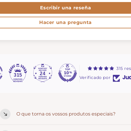
Escribir una reseña
Hacer una pregunta
315 re
24
315
Verificado por
O que torna os vossos produtos especiais?
Cada peça é pensada ao detalhe e criada com intenção. Ma