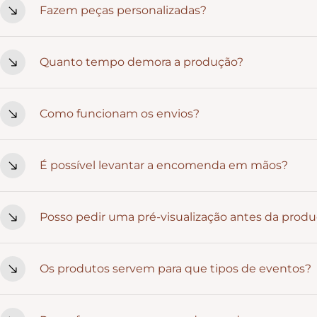
Fazem peças personalizadas?
estilo rústico que combina com celebrações cheias de signi
Sim. Personalizamos nomes, datas, frases e detalhes que t
Quanto tempo demora a produção?
uma ideia específica, fala connosco.
Depende da peça e do nível de personalização. Em média, va
Como funcionam os envios?
movimentadas, é sempre boa ideia encomendar com antec
Em Portugal Continental, a entrega costuma ser feita em 24/
É possível levantar a encomenda em mãos?
a 9 dias úteis. Recebes sempre um código de tracking par
Neste momento, não temos recolha local. Todas as encom
Posso pedir uma pré-visualização antes da prod
A pré-visualização está disponível apenas em produtos ond
Os produtos servem para que tipos de eventos?
Caso se aplique à peça que escolheste, avisamos sempre.
Casamentos, batizados, comunhões, aniversários, eventos e