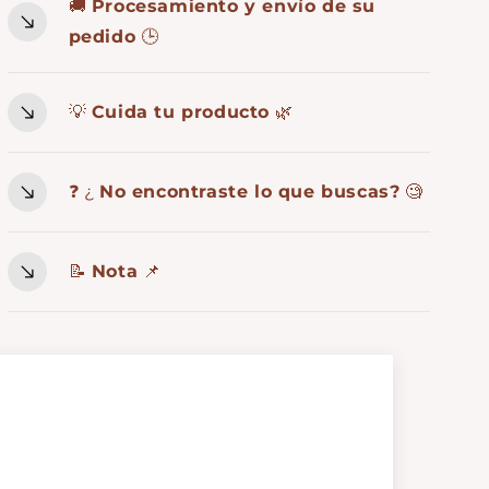
🚚
Procesamiento y envío de su
pedido
🕒
💡
Cuida tu producto
🌿
❓ ¿
No encontraste lo que buscas?
🧐
📝
Nota
📌