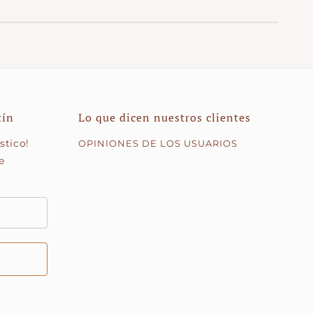
a
.
s, fala connosco — teremos todo o gosto em
tín
Lo que dicen nuestros clientes
stico!
OPINIONES DE LOS USUARIOS
e