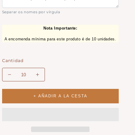
Separar os nomes por vírgula
Nota Importante:
A encomenda mínima para este produto é de 10 unidades.
Cantidad
Disminuir
Aumentar
la
cantidad
cantidad
para
para
Servilletero
+ AÑADIR A LA CESTA
Servilletero
CorAffeto
CorAffeto