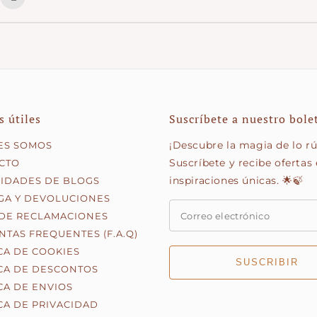
- Multibanco
Sim, fazemos revendas mediante uma
quantidade mínim
- MB Way
Se tens uma loja ou precisas de um volume maior de peça
- Payshop
preparar uma proposta ajustada ao teu negócio.
- Cartão de crédito/débito
- PayPal
- Klarna (pagamento faseado)
s útiles
Suscríbete a nuestro bole
¡Descubre la magia de lo rú
ES SOMOS
Suscríbete y recibe ofertas 
CTO
inspiraciones únicas. 🌟🍃
RIDADES DE BLOGS
GA Y DEVOLUCIONES
 DE RECLAMACIONES
TAS FREQUENTES (F.A.Q)
CA DE COOKIES
SUSCRIBIR
ICA DE DESCONTOS
CA DE ENVIOS
CA DE PRIVACIDAD