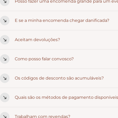
Posso fazer uma encomenda grande para um ev
se facilmente a ambientes que valorizam emoção e estétic
Sim. Para quantidades maiores, recomendamos fazeres o pe
E se a minha encomenda chegar danificada?
exatamente como imaginaste.
Se algo acontecer durante o transporte, basta enviares um
Aceitam devoluções?
da substituição.
Peças personalizadas não podem ser devolvidas. Produtos 
Como posso falar convosco?
dias, desde que estejam no estado original.
Podes contactar-nos por Instagram, WhatsApp ou email. E
Os códigos de desconto são acumuláveis?
Não. Os códigos de desconto não são acumuláveis, nem 
Quais são os métodos de pagamento disponívei
promoção activa.
Aceitamos vários métodos para que escolhas o que for mai
Trabalham com revendas?
- Transferência bancária (IBAN)