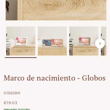
Marco de nacimiento - Globos
SKU:
D1565BR
Precio
€19.03
regular
Impuesto incluido.