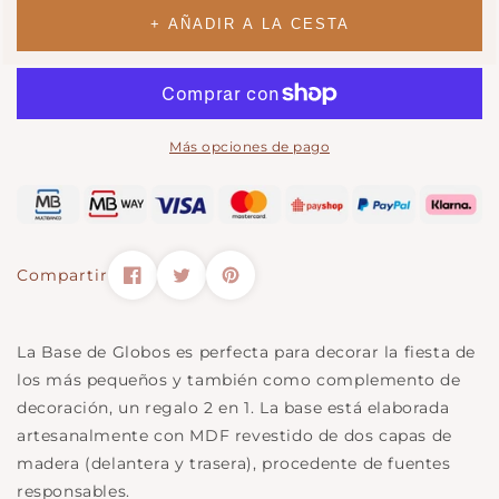
cantidad
para
para
Base
+ AÑADIR A LA CESTA
Base
de
de
globos
globos
en
en
las
las
nubes
Más opciones de pago
nubes
Compartir
La Base de Globos es perfecta para decorar la fiesta de
los más pequeños y también como complemento de
decoración, un regalo 2 en 1. La base está elaborada
artesanalmente con MDF revestido de dos capas de
madera (delantera y trasera), procedente de fuentes
responsables.