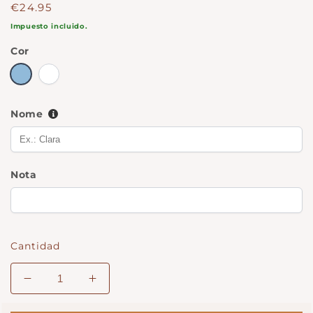
Precio
€24.95
regular
Impuesto incluido.
Cor
Azul
rosa
Nome
Nota
Cantidad
Disminuir
Aumentar
la
cantidad