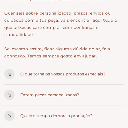
Quer seja sobre personalização, prazos, envios ou
cuidados com a tua peça, vais encontrar aqui tudo o
que precisas para comprar com confiança e
tranquilidade.
Se, mesmo assim, ficar alguma dúvida no ar, fala
connosco. Temos sempre gosto em ajudar.
O que torna os vossos produtos especiais?
Cada peça é pensada ao detalhe e criada com intenção.
Materiais de qualidade, acabamentos cuidados e um
Fazem peças personalizadas?
estilo rústico que combina com celebrações cheias de
Sim. Personalizamos nomes, datas, frases e detalhes
significado.
que tornam cada peça verdadeiramente única. Se
Quanto tempo demora a produção?
tiveres uma ideia específica, fala connosco.