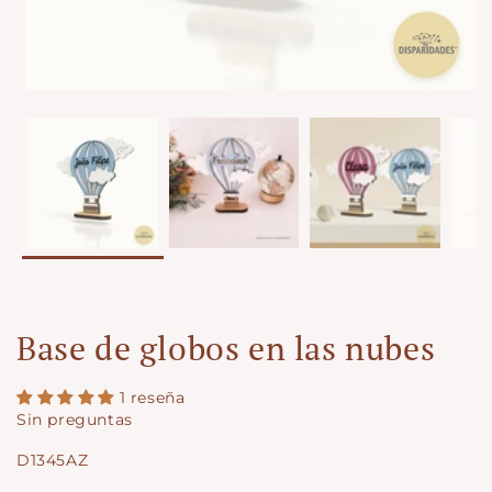
Base de globos en las nubes
1 reseña
Sin preguntas
SKU:
D1345AZ