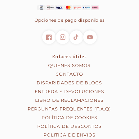
- Cartão de crédito/débito
preparar uma proposta ajustada ao teu negócio.
- PayPal
- Klarna (pagamento faseado)
Opciones de pago disponibles
Enlaces útiles
QUIENES SOMOS
CONTACTO
DISPARIDADES DE BLOGS
ENTREGA Y DEVOLUCIONES
LIBRO DE RECLAMACIONES
PERGUNTAS FREQUENTES (F.A.Q)
POLÍTICA DE COOKIES
POLÍTICA DE DESCONTOS
POLÍTICA DE ENVIOS