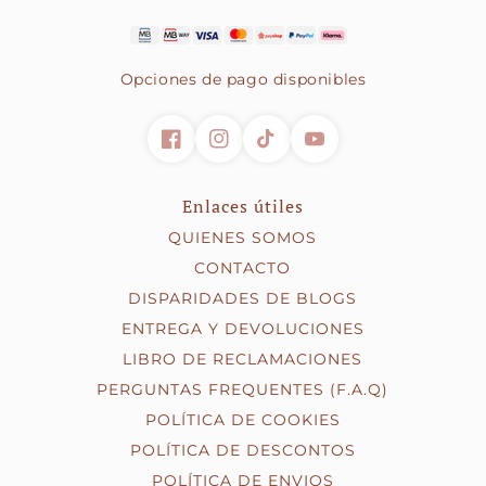
peças, fala connosco — teremos todo o gosto em
- Cartão de crédito/débito
preparar uma proposta ajustada ao teu negócio.
- PayPal
- Klarna (pagamento faseado)
Opciones de pago disponibles
Enlaces útiles
QUIENES SOMOS
CONTACTO
DISPARIDADES DE BLOGS
ENTREGA Y DEVOLUCIONES
LIBRO DE RECLAMACIONES
PERGUNTAS FREQUENTES (F.A.Q)
POLÍTICA DE COOKIES
POLÍTICA DE DESCONTOS
POLÍTICA DE ENVIOS