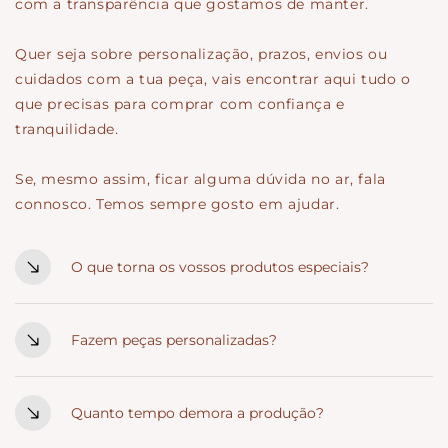
com a transparência que gostamos de manter.
Quer seja sobre personalização, prazos, envios ou
cuidados com a tua peça, vais encontrar aqui tudo o
que precisas para comprar com confiança e
tranquilidade.
Se, mesmo assim, ficar alguma dúvida no ar, fala
connosco. Temos sempre gosto em ajudar.
O que torna os vossos produtos especiais?
Cada peça é pensada ao detalhe e criada com intenção.
Materiais de qualidade, acabamentos cuidados e um
Fazem peças personalizadas?
estilo rústico que combina com celebrações cheias de
Sim. Personalizamos nomes, datas, frases e detalhes
significado.
que tornam cada peça verdadeiramente única. Se
Quanto tempo demora a produção?
tiveres uma ideia específica, fala connosco.