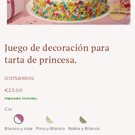
Juego de decoración para
tarta de princesa.
SKU:
D1375BRROS
Precio
€23.00
regular
Impuesto incluido.
Cor
Blanco
Pino
Roble
y
y
y
Blanco y rosa
Pino y Blanco
Roble y Blanco
rosa
Blanco
Blanco