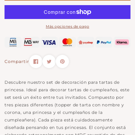
de
decoración
decoración
para
para
tarta
tarta
de
Más opciones de pago
de
princesa.
princesa.
Compartir
Descubre nuestro set de decoración para tartas de
princesa. Ideal para decorar tartas de cumpleaños, este
set será un éxito entre tus invitados. Compuesto por
tres piezas diferentes (topper de tarta con nombre y
corona, una princesa y el cumpleaños de la
cumpleañera). Cada pieza está cuidadosamente
diseñada pensando en tus princesas. El conjunto está