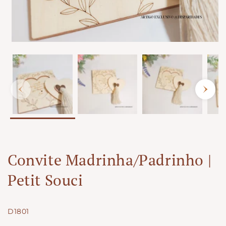
Convite Madrinha/Padrinho |
Petit Souci
SKU:
D1801