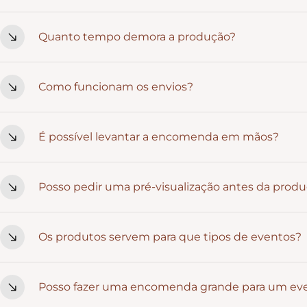
Sim. Personalizamos nomes, datas, frases e detalhes que t
Quanto tempo demora a produção?
uma ideia específica, fala connosco.
Depende da peça e do nível de personalização. Em média, va
Como funcionam os envios?
movimentadas, é sempre boa ideia encomendar com antec
Em Portugal Continental, a entrega costuma ser feita em 24/
É possível levantar a encomenda em mãos?
a 9 dias úteis. Recebes sempre um código de tracking par
Neste momento, não temos recolha local. Todas as encom
Posso pedir uma pré-visualização antes da prod
A pré-visualização está disponível apenas em produtos ond
Os produtos servem para que tipos de eventos?
Caso se aplique à peça que escolheste, avisamos sempre.
Casamentos, batizados, comunhões, aniversários, eventos e
Posso fazer uma encomenda grande para um ev
se facilmente a ambientes que valorizam emoção e estétic