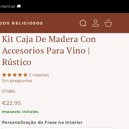
inental 🚚
Acceso
Carro
GOS RELIGIOSOS
Kit Caja De Madera Con
Accesorios Para Vino |
Rústico
2 reseñas
Sin preguntas
SKU:
D1586
Precio
€22.95
regular
Impuesto incluido.
Personalização da Frase no Interior