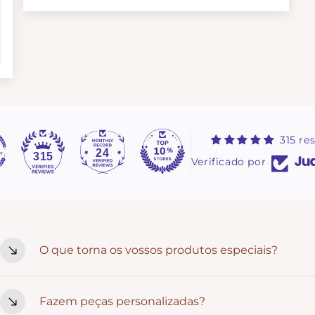
315 re
24
315
Verificado por
O que torna os vossos produtos especiais?
Cada peça é pensada ao detalhe e criada com intenção. Ma
Fazem peças personalizadas?
estilo rústico que combina com celebrações cheias de signi