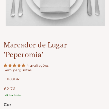
Marcador de Lugar
'Peperomia'
4 avaliações
Sem perguntas
SKU:
D1189BR
Preço
€2.76
normal
IVA incluído.
Cor