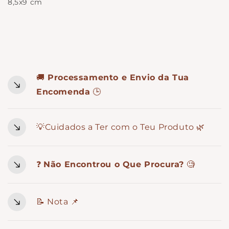
8,5x9 cm
🚚
Processamento e Envio da Tua
Encomenda
🕒
💡Cuidados a Ter com o Teu Produto 🌿
❓
Não Encontrou o Que Procura?
🧐
📝 Nota 📌