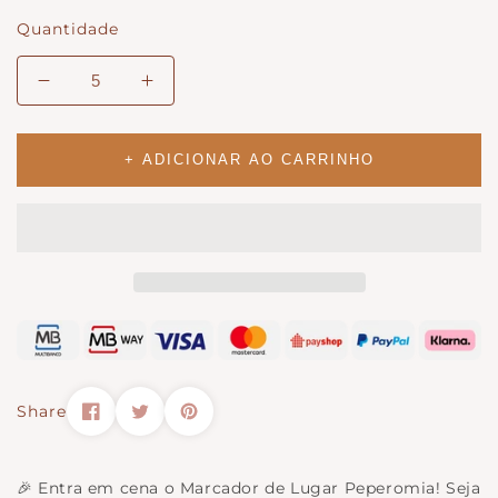
Quantidade
Diminuir
Aumentar
quantidade
a
para
quantidade
Marcador
para
+ ADICIONAR AO CARRINHO
de
Marcador
Lugar
de
&#39;Peperomia&#39;
Lugar
&#39;Peperomia&#39;
Share
🎉 Entra em cena o Marcador de Lugar Peperomia! Seja