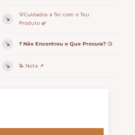
💡Cuidados a Ter com o Teu
Produto 🌿
❓
Não Encontrou o Que Procura?
🧐
📝 Nota 📌