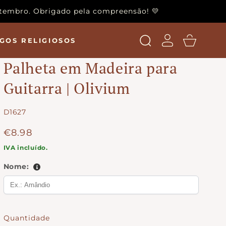
setembro. Obrigado pela compreensão! 💛
Login
Carrinho
GOS RELIGIOSOS
Palheta em Madeira para
Guitarra | Olivium
SKU:
D1627
Preço
€8.98
normal
IVA incluído.
Nome:
Quantidade