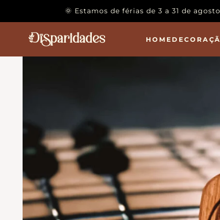
IR PARA O
🌞 Estamos de férias de 3 a 31 de agos
CONTEÚDO
HOME
DECORAÇ
IR PARA A
INFORMAÇÃO
DO PRODNTO