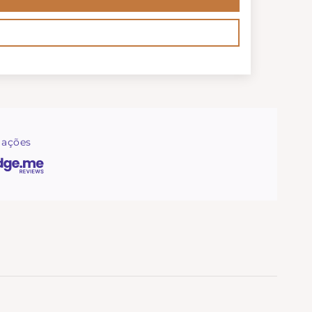
iações
teriais de qualidade, acabamentos cuidados e um
ficado.