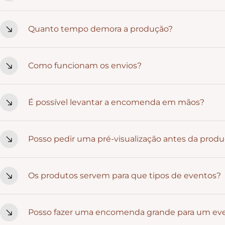
Sim. Personalizamos nomes, datas, frases e detalhes que t
Quanto tempo demora a produção?
uma ideia específica, fala connosco.
Depende da peça e do nível de personalização. Em média, va
Como funcionam os envios?
movimentadas, é sempre boa ideia encomendar com antec
Em Portugal Continental, a entrega costuma ser feita em 24/
É possível levantar a encomenda em mãos?
a 9 dias úteis. Recebes sempre um código de tracking par
Neste momento, não temos recolha local. Todas as encom
Posso pedir uma pré-visualização antes da prod
A pré-visualização está disponível apenas em produtos ond
Os produtos servem para que tipos de eventos?
Caso se aplique à peça que escolheste, avisamos sempre.
Casamentos, batizados, comunhões, aniversários, eventos e
Posso fazer uma encomenda grande para um ev
se facilmente a ambientes que valorizam emoção e estétic