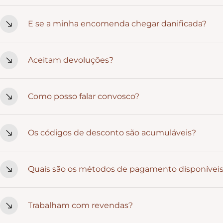
Sim. Para quantidades maiores, recomendamos fazeres o pe
E se a minha encomenda chegar danificada?
exatamente como imaginaste.
Se algo acontecer durante o transporte, basta enviares um
Aceitam devoluções?
da substituição.
Peças personalizadas não podem ser devolvidas. Produtos 
Como posso falar convosco?
dias, desde que estejam no estado original.
Podes contactar-nos por Instagram, WhatsApp ou email. E
Os códigos de desconto são acumuláveis?
Não. Os códigos de desconto não são acumuláveis, nem 
Quais são os métodos de pagamento disponívei
promoção activa.
Aceitamos vários métodos para que escolhas o que for mai
Trabalham com revendas?
- Transferência bancária (IBAN)
- Multibanco