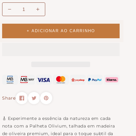
Diminuir
Aumentar
quantidade
a
para
quantidade
Palheta
para
+ ADICIONAR AO CARRINHO
em
Palheta
Madeira
em
para
Madeira
Guitarra
para
|
Guitarra
Olivium
|
Olivium
Share
🎸 Experimente a essência da natureza em cada
nota com a Palheta Olivium, talhada em madeira
de oliveira premium, ideal para o toque subtil da