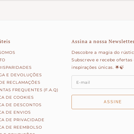
Sim, fazemos revendas mediante uma
quantidade mínim
- MB Way
Se tens uma loja ou precisas de um volume maior de peça
- Payshop
preparar uma proposta ajustada ao teu negócio.
- Cartão de crédito/débito
- PayPal
- Klarna (pagamento faseado)
úteis
Assina a nossa Newslette
Descobre a magia do rústic
SOMOS
Subscreve e recebe ofertas
TO
inspirações únicas. 🌟🍃
DISPARIDADES
GA E DEVOLUÇÕES
 DE RECLAMAÇÕES
TAS FREQUENTES (F.A.Q)
CA DE COOKIES
ASSINE
ICA DE DESCONTOS
CA DE ENVIOS
CA DE PRIVACIDADE
ICA DE REEMBOLSO