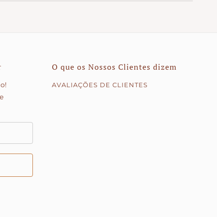
a
.
s, fala connosco — teremos todo o gosto em
r
O que os Nossos Clientes dizem
o!
AVALIAÇÕES DE CLIENTES
 e