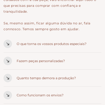
que precisas para comprar com confiança e
tranquilidade.
Se, mesmo assim, ficar alguma dúvida no ar, fala
connosco. Temos sempre gosto em ajudar.
O que torna os vossos produtos especiais?
Cada peça é pensada ao detalhe e criada com intenção.
Materiais de qualidade, acabamentos cuidados e um
Fazem peças personalizadas?
estilo rústico que combina com celebrações cheias de
Sim. Personalizamos nomes, datas, frases e detalhes
significado.
que tornam cada peça verdadeiramente única. Se
Quanto tempo demora a produção?
tiveres uma ideia específica, fala connosco.
Depende da peça e do nível de personalização. Em
média, varia entre 3 e 7 dias úteis. Em épocas mais
Como funcionam os envios?
movimentadas, é sempre boa ideia encomendar com