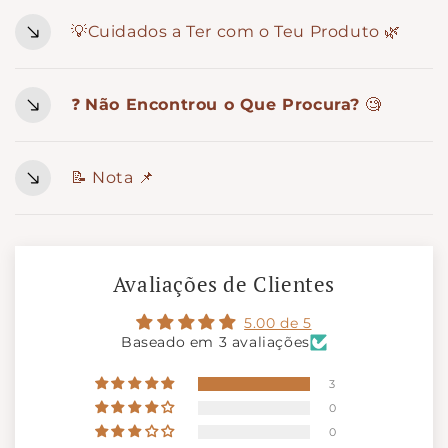
💡Cuidados a Ter com o Teu Produto 🌿
❓
Não Encontrou o Que Procura?
🧐
📝 Nota 📌
Avaliações de Clientes
5.00 de 5
Baseado em 3 avaliações
3
0
0