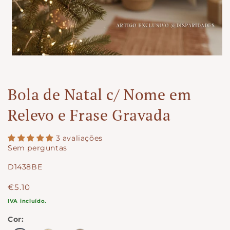
Bola de Natal c/ Nome em
Relevo e Frase Gravada
3 avaliações
Sem perguntas
SKU:
D1438BE
Preço
€5.10
normal
IVA incluído.
Cor: