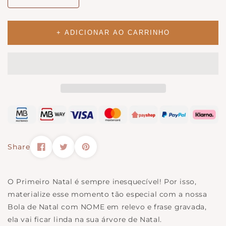
Diminuir
Aumentar
quantidade
a
para
quantidade
Bola
para
+ ADICIONAR AO CARRINHO
de
Bola
Natal
de
c/
Natal
Nome
c/
em
Nome
Relevo
em
e
Relevo
Frase
e
Gravada
Frase
Gravada
Share
O Primeiro Natal é sempre inesquecível! Por isso,
materialize esse momento tão especial com a nossa
Bola de Natal com NOME em relevo e frase gravada,
ela vai ficar linda na sua árvore de Natal.