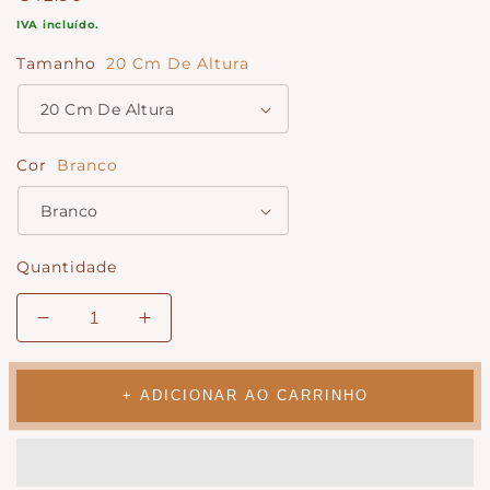
normal
IVA incluído.
Tamanho
20 Cm De Altura
Cor
Branco
Quantidade
Diminuir
Aumentar
quantidade
a
para
quantidade
Conjunto
para
+ ADICIONAR AO CARRINHO
5
Conjunto
Luas
5
&#39;Arabesca&#39;
Luas
&#39;Arabesca&#39;