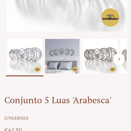
Conjunto 5 Luas 'Arabesca'
SKU:
D1163BR20
Preço
€42.90