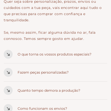
Quer seja sobre personalização, prazos, envios ou
cuidados com a tua peça, vais encontrar aqui tudo o
que precisas para comprar com confiança e
tranquilidade.
Se, mesmo assim, ficar alguma dúvida no ar, fala
connosco. Temos sempre gosto em ajudar.
O que torna os vossos produtos especiais?
Cada peça é pensada ao detalhe e criada com intenção.
Materiais de qualidade, acabamentos cuidados e um
Fazem peças personalizadas?
estilo rústico que combina com celebrações cheias de
Sim. Personalizamos nomes, datas, frases e detalhes
significado.
que tornam cada peça verdadeiramente única. Se
Quanto tempo demora a produção?
tiveres uma ideia específica, fala connosco.
Depende da peça e do nível de personalização. Em
média, varia entre 3 e 7 dias úteis. Em épocas mais
Como funcionam os envios?