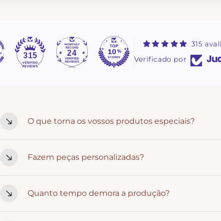
315 aval
24
315
Verificado por
O que torna os vossos produtos especiais?
Cada peça é pensada ao detalhe e criada com intenção. Ma
Fazem peças personalizadas?
estilo rústico que combina com celebrações cheias de signi
Sim. Personalizamos nomes, datas, frases e detalhes que t
Quanto tempo demora a produção?
uma ideia específica, fala connosco.
Depende da peça e do nível de personalização. Em média, va