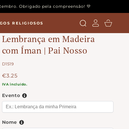
setembro. Obrigado pela compreensão! 💛
Login
Carrinho
GOS RELIGIOSOS
Lembrança em Madeira
com Íman | Pai Nosso
SKU:
D1519
Preço
€3.25
normal
IVA incluído.
Evento
Nome