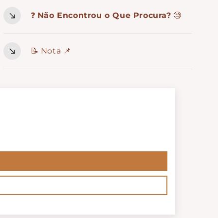
❓
Não Encontrou o Que Procura?
🧐
📝 Nota 📌