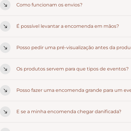
Como funcionam os envios?
movimentadas, é sempre boa ideia encomendar com antec
Em Portugal Continental, a entrega costuma ser feita em 24/
É possível levantar a encomenda em mãos?
a 9 dias úteis. Recebes sempre um código de tracking par
Neste momento, não temos recolha local. Todas as encom
Posso pedir uma pré-visualização antes da prod
A pré-visualização está disponível apenas em produtos ond
Os produtos servem para que tipos de eventos?
Caso se aplique à peça que escolheste, avisamos sempre.
Casamentos, batizados, comunhões, aniversários, eventos e
Posso fazer uma encomenda grande para um ev
se facilmente a ambientes que valorizam emoção e estétic
Sim. Para quantidades maiores, recomendamos fazeres o pe
E se a minha encomenda chegar danificada?
exatamente como imaginaste.
Se algo acontecer durante o transporte, basta enviares um