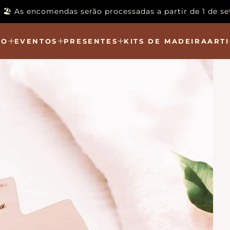
to 🏖️ As encomendas serão processadas a partir de 1 de 
ÃO
EVENTOS
PRESENTES
KITS DE MADEIRA
ARTI