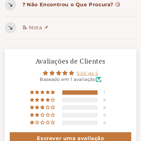
❓
Não Encontrou o Que Procura?
🧐
📝 Nota 📌
Avaliações de Clientes
5.00 de 5
Baseado em 1 avaliação
1
0
0
0
0
Escrever uma avaliação