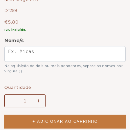
SKU:
D1259
Preço
€5.80
normal
IVA incluído.
Nome/s
Na aquisição de dois ou mais pendentes, separe os nomes por
vírgula (,)
Quantidade
Diminuir
Aumentar
quantidade
a
para
quantidade
Pendente
para
+ ADICIONAR AO CARRINHO
Personalizado
Pendente