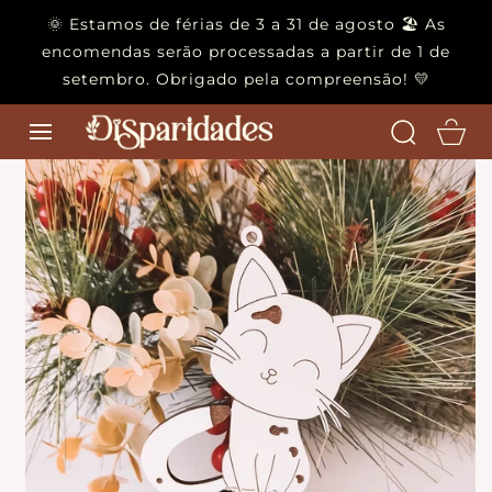
IR PARA O
🌞 Estamos de férias de 3 a 31 de agosto 🏖️ As
CONTEÚDO
encomendas serão processadas a partir de 1 de
setembro. Obrigado pela compreensão! 💛
Carrinho
IR PARA A
INFORMAÇÃO
DO PRODNTO